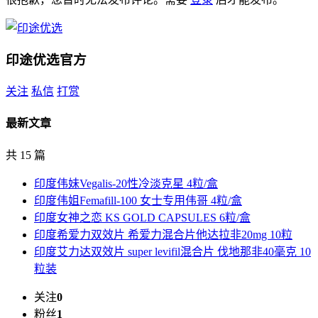
印途优选
官方
关注
私信
打赏
最新文章
共 15 篇
印度伟妹Vegalis-20性冷淡克星 4粒/盒
印度伟姐Femafill-100 女士专用伟哥 4粒/盒
印度女神之恋 KS GOLD CAPSULES 6粒/盒
印度希爱力双效片 希爱力混合片他达拉非20mg 10粒
印度艾力达双效片 super levifil混合片 伐地那非40毫克 10
粒装
关注
0
粉丝
1