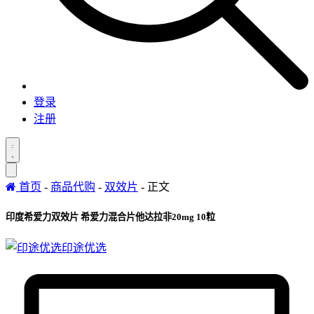
登录
注册
首页
-
商品代购
-
双效片
-
正文
印度希爱力双效片 希爱力混合片他达拉非20mg 10粒
印途优选