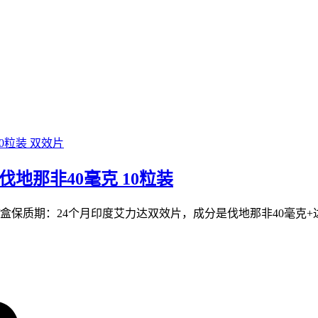
双效片
片 伐地那非40毫克 10粒装
粒/盒保质期：24个月印度艾力达双效片，成分是伐地那非40毫克+