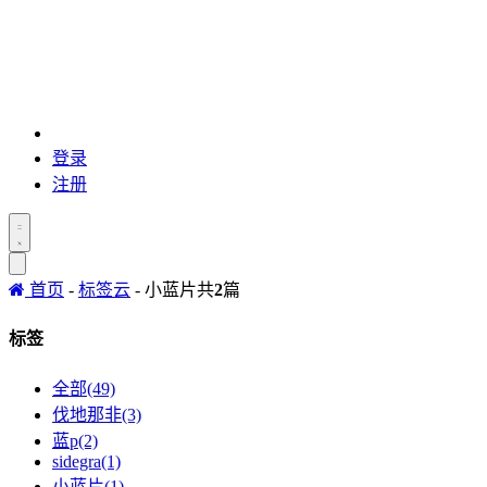
登录
注册
首页
-
标签云
- 小蓝片
共
2
篇
标签
全部(49)
伐地那非(3)
蓝p(2)
sidegra(1)
小蓝片(1)