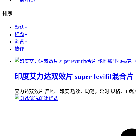
排序
默认
标题
浏览
热评
印度艾力达双效片 super levifil混合
艾力达双效片 产地：印度 功效：助勃，延时 规格：10
印途优选