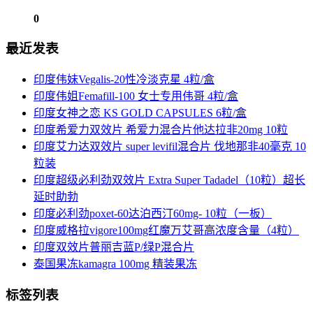
0
最近发表
印度伟妹Vegalis-20性冷淡克星 4粒/盒
印度伟姐Femafill-100 女士专用伟哥 4粒/盒
印度女神之恋 KS GOLD CAPSULES 6粒/盒
印度希爱力双效片 希爱力混合片他达拉非20mg 10粒
印度艾力达双效片 super levifil混合片 伐地那非40毫克 10
粒装
印度超级必利劲双效片 Extra Super Tadadel（10粒）超长
延时助勃
印度必利劲poxet-60达泊西汀60mg- 10粒（一板）
印度威格拉vigore100mg红魔万艾哥高浓度含量（4粒）
印度双效片普丽吉蓝P/绿P混合片
泰国果冻kamagra 100mg 精装果冻
标签列表