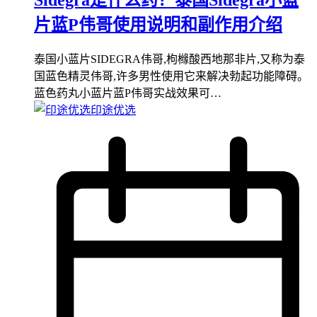
片蓝P伟哥使用说明和副作用介绍
泰国小蓝片SIDEGRA伟哥,枸橼酸西地那非片,又称为泰
国蓝色精灵伟哥,许多男性使用它来解决勃起功能障碍。
蓝色药丸小蓝片蓝P伟哥实战效果可…
印途优选