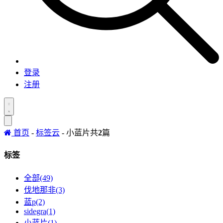
登录
注册
首页
-
标签云
- 小蓝片
共
2
篇
标签
全部(49)
伐地那非(3)
蓝p(2)
sidegra(1)
小蓝片(1)